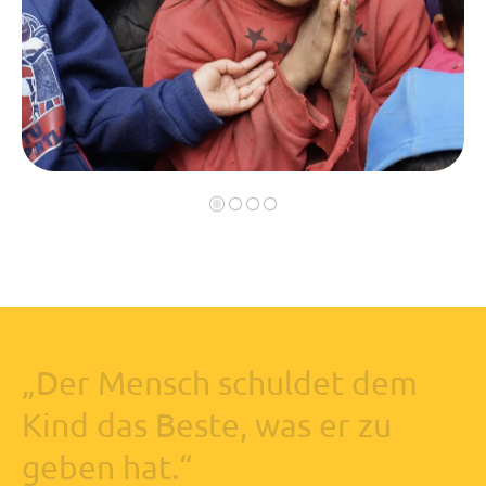
„Der
Mensch
schuldet
dem
Kind
das
Beste,
was
er
zu
geben
hat.“